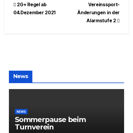
Beitragsnavigation
2G+ Regel ab
Vereinssport-
04.Dezember 2021
Änderungen in der
Alarmstufe 2
News
NEWS
Sommerpause beim
Turnverein