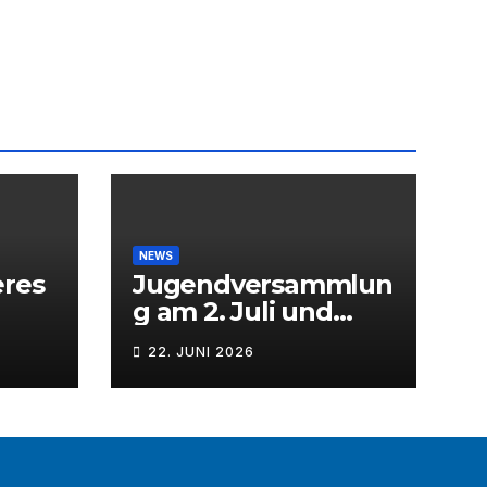
NEWS
eres
Jugendversammlun
g am 2. Juli und
Mitgliederversamml
22. JUNI 2026
ung am 3. Juli 2026