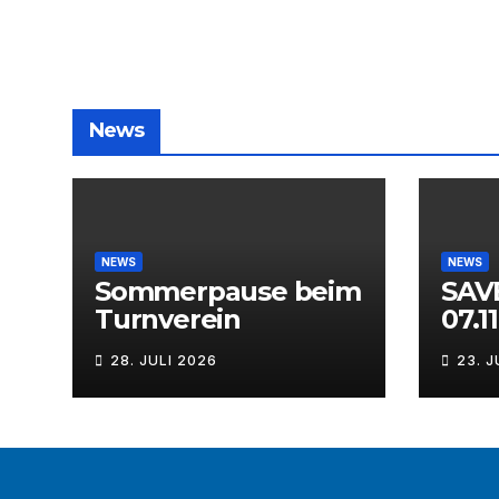
News
NEWS
NEWS
Sommerpause beim
SAV
Turnverein
07.1
28. JULI 2026
23. J