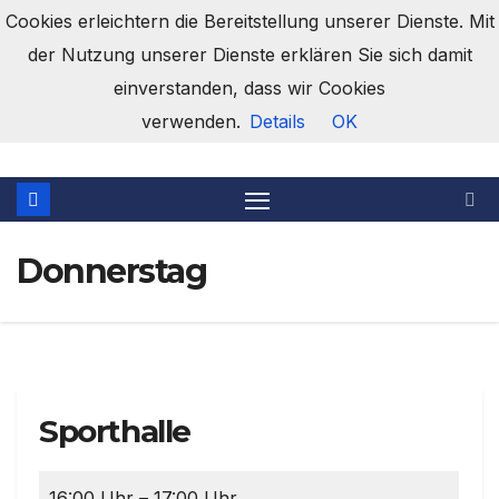
Zum
Cookies erleichtern die Bereitstellung unserer Dienste. Mit
Inhalt
der Nutzung unserer Dienste erklären Sie sich damit
springen
einverstanden, dass wir Cookies
Turnverein Opfingen e.V.
verwenden.
Details
OK
Donnerstag
Sporthalle
16:00 Uhr – 17:00 Uhr