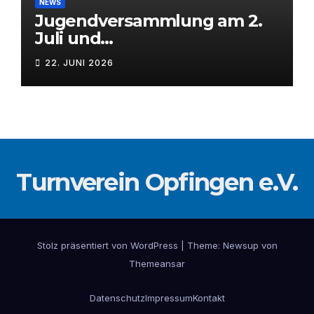
NEWS
Jugendversammlung am 2.
Juli und
Mitgliederversammlung am
22. JUNI 2026
3. Juli 2026
Turnverein Opfingen e.V.
Stolz präsentiert von WordPress
|
Theme: Newsup von
Themeansar
Datenschutz
Impressum
Kontakt